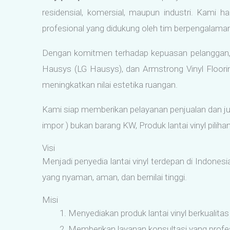
residensial, komersial, maupun industri. Kami h
profesional yang didukung oleh tim berpengalama
Dengan komitmen terhadap kepuasan pelanggan, kam
Hausys (LG Hausys), dan Armstrong Vinyl Floori
meningkatkan nilai estetika ruangan.
Kami siap memberikan pelayanan penjualan dan juga
impor ) bukan barang KW, Produk lantai vinyl pili
Visi
Menjadi penyedia lantai vinyl terdepan di Indones
yang nyaman, aman, dan bernilai tinggi.
Misi
Menyediakan produk lantai vinyl berkualita
Memberikan layanan konsultasi yang prof