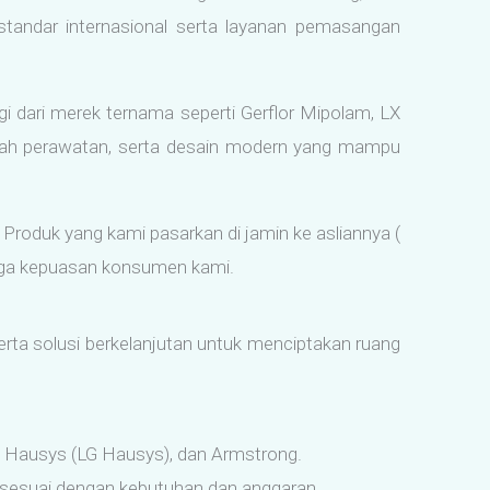
n standar internasional serta layanan pemasangan
gi dari merek ternama seperti Gerflor Mipolam, LX
mudah perawatan, serta desain modern yang mampu
 Produk yang kami pasarkan di jamin ke asliannya (
njaga kepuasan konsumen kami.
serta solusi berkelanjutan untuk menciptakan ruang
 LX Hausys (LG Hausys), dan Armstrong.
 sesuai dengan kebutuhan dan anggaran.