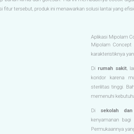
 fitur tersebut, produk ini menawarkan solusi lantai yang efis
Aplikasi Mipolam C
Mipolam Concept b
karakteristiknya yan
Di
rumah sakit
, l
koridor karena m
sterilitas tinggi. 
memenuhi kebutuhan
Di
sekolah dan
kenyamanan bagi p
Permukaannya yang 