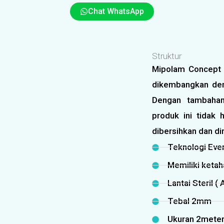
Chat WhatsApp
Struktur
Mipolam Concept 
dikembangkan den
Dengan tambahan
produk ini tidak 
dibersihkan dan di
Teknologi Eve
Memiliki ketah
Lantai Steril (
Tebal 2mm
Ukuran 2meter