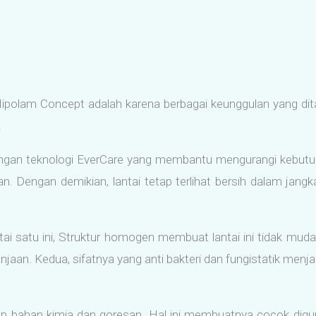
ipolam Concept adalah karena berbagai keunggulan yang dita
.
engan teknologi EverCare yang membantu mengurangi kebutuh
an. Dengan demikian, lantai tetap terlihat bersih dalam jang
antai satu ini, Struktur homogen membuat lantai ini tidak mu
lanjaan. Kedua, sifatnya yang anti bakteri dan fungistatik m
 bahan kimia dan goresan. Hal ini membuatnya cocok diguna