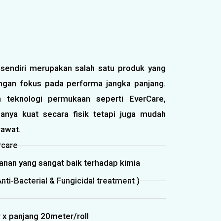
sendiri merupakan salah satu produk yang
gan fokus pada performa jangka panjang.
 teknologi permukaan seperti EverCare,
hanya kuat secara fisik tetapi juga mudah
rawat.
rcare
anan yang sangat baik terhadap kimia
 Anti-Bacterial & Fungicidal treatment )
 x panjang 20meter/roll