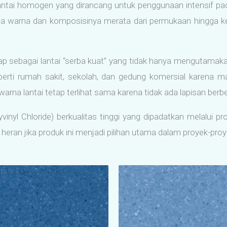
lantai homogen yang dirancang untuk penggunaan intensif pada 
a warna dan komposisinya merata dari permukaan hingga ke 
 sebagai lantai “serba kuat” yang tidak hanya mengutamakan 
 seperti rumah sakit, sekolah, dan gedung komersial karen
warna lantai tetap terlihat sama karena tidak ada lapisan berb
nyl Chloride) berkualitas tinggi yang dipadatkan melalui p
ak heran jika produk ini menjadi pilihan utama dalam proyek-pr