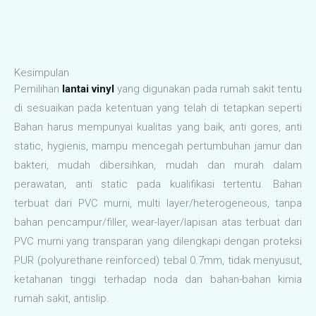
Contact Info
Kawasan Ruko 1000, Jl. Taman Palem Lestari Blok T No 25
Cengkareng Barat, Cengkareng. Jakarta Barat.
+62 822 1858 8989
Admin@vinylpelapislantai.com
Copyright © 2026 VinylPelapisLantai.com
Powered by VinylPelapisLantai.com