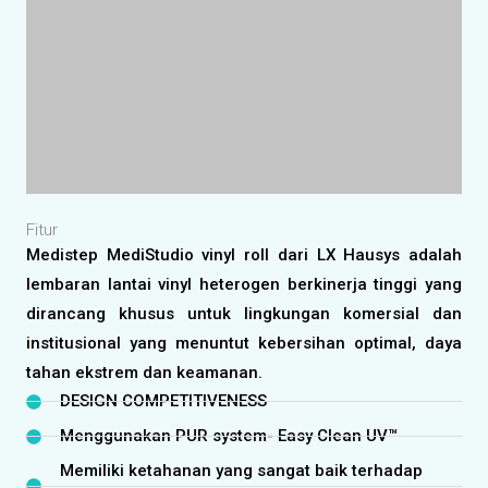
dimaksud dan memberikan kenyaman bagi pasien dalam
pemulihan kesehatannya. LG Hausys menghadirkan pilihan
karpet vinyl anti bakteri maupun wallcovering untuk dinding
rumah sakit dengan harga yang terjangkau. Pelapis dinding
dapat anda gunakan lg medistep wall sebagai bahan
alternative, Tersedia pilihan warna yang mudah disesuaikan
pada design interior rumah sakit.
LG Medistep MediStudio ini selain di kenal dengan anti
gores yang kuat, Juga mudah dan murah dalam perawatan.
Pelapis lantai dengan lapisan anti gores yang kurang kuat
tentu akan cepat rusak dan cepat di ganti sehingga lebih
memboroskan biaya.
Pilihan warna yang banyak juga dapat anda sesuaikan pada
warna interior ruangan yang hendak di aplikasikan vinyl,
Design warnanya cocok di gunakan pada lantai insatansi