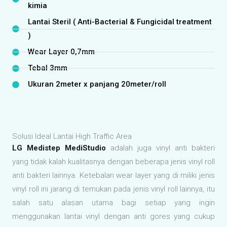
kesehatan. Area High Traffic cenderung menimbulkan lantai
cepat terlihat kotor, kalau tidak segera dibersihkan maka
bakteri bisa bersarang disana. Pilihan lantai vinyl high traffic
sebaiknya menggunakan pelapis lantai yang tidak mudah
meresap noda, apa lagi jika itu kamar operasi maupun ruang
rawat inap, tanpa kita sadari sering terkontaminasi oleh
darah dan betadine.
Vinyl Medistep ini sangat bagus untuk pemakaian pada
ruangan atau di tempat Hight Traffic seperti di Rumah Sakit
(Ruang OK, ICU, Rawat Inap, NICU dan Lab), Untuk Sekolahan,
Kantor dll.
Dapatkan penawaran harga terbaik dari kami
DISINI
serta
informasi produk lainnya untuk dapat di sesuaikan pada
fungsi ruangan yang hendak di lapisin vinyl. Vinyl pelapis
lantai solusi tepat menghadirkan lantai yang bersih dan steril,
Mampu menghambat perkembangan virus serta mudah