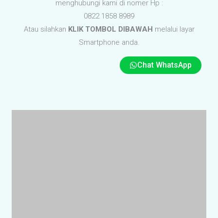
Kesimpulan
Pemilihan
lantai vinyl
yang digunakan pada rumah sakit tentu
di sesuaikan pada ketentuan yang telah di tetapkan seperti
Bahan harus mempunyai kualitas yang baik, anti gores, anti
static, hygienis, mampu mencegah pertumbuhan jamur dan
bakteri, mudah dibersihkan, mudah dan murah dalam
perawatan, anti static pada kualifikasi tertentu. Bahan
terbuat dari PVC murni, multi layer/heterogeneous, tanpa
bahan pencampur/filler, wear-layer/lapisan atas terbuat dari
PVC murni yang transparan yang dilengkapi dengan proteksi
PUR (polyurethane reinforced) tebal 0.7mm, tidak menyusut,
ketahanan tinggi terhadap noda dan bahan-bahan kimia
rumah sakit, antislip.
VINYL PELAPIS LANTAI
terdiri dari beberapa jenis pilihan
vinyl yang berbeda-beda sesuai jenis vinyl lantai yang