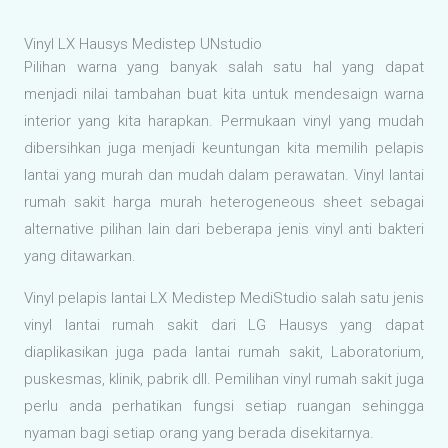
Vinylpelapislantai.com
adalah penyedia
lantai vinyl terpercaya yang berfokus pada
kualitas, ketahanan, dan estetika
untuk berbagai kebutuhan,
baik residensial, komersial, maupun
industri.
Produk
Gerflor
LG Hausys
Vinyl Roll
Vinyl Rumah Sakit
Informasi
Disclaimer
Privacy
Terms and Conditions