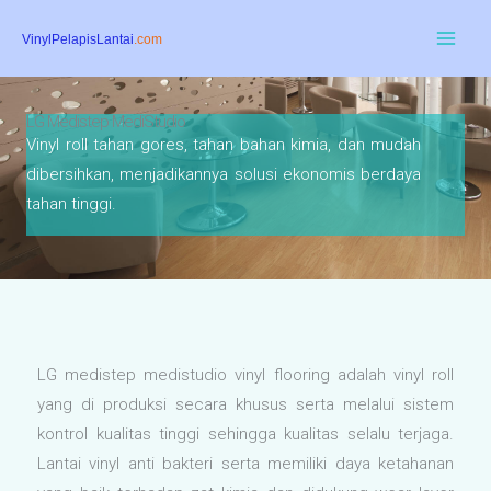
Skip
to
content
LG Medistep MediStudio
Vinyl roll tahan gores, tahan bahan kimia, dan mudah
dibersihkan, menjadikannya solusi ekonomis berdaya
tahan tinggi.
LG medistep medistudio vinyl flooring adalah vinyl roll
yang di produksi secara khusus serta melalui sistem
kontrol kualitas tinggi sehingga kualitas selalu terjaga.
Lantai vinyl anti bakteri serta memiliki daya ketahanan