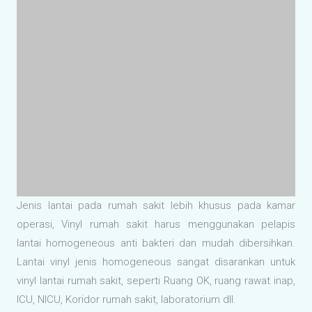
Lihat juga produk vinyl terkait dibawah ini...
Mipolam Troplan Plus
Mipolam 150
Mipolam 180