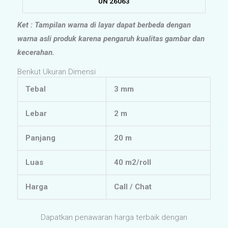
Pilihan warna yang banyak salah satu hal yang dapat
menjadi nilai tambahan buat kita untuk mendesaign warna
interior yang kita harapkan. Permukaan vinyl yang mudah
dibersihkan juga menjadi keuntungan kita memilih pelapis
lantai yang murah dan mudah dalam perawatan. Vinyl lantai
rumah sakit harga murah heterogeneous sheet sebagai
alternative pilihan lain dari beberapa jenis vinyl anti bakteri
yang ditawarkan.
Vinyl pelapis lantai LX Medistep MediStudio salah satu jenis
vinyl lantai rumah sakit dari LG Hausys yang dapat
diaplikasikan juga pada lantai rumah sakit, Laboratorium,
puskesmas, klinik, pabrik dll. Pemilihan vinyl rumah sakit juga
perlu anda perhatikan fungsi setiap ruangan sehingga
nyaman bagi setiap orang yang berada disekitarnya.