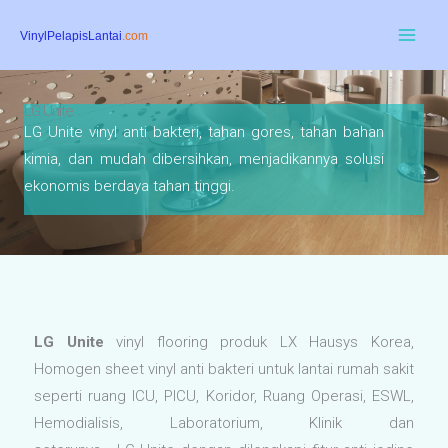
Skip
to
content
LG Unite
LG Unite vinyl anti bakteri, tahan gores, tahan bahan
kimia, dan mudah dibersihkan, menjadikannya solusi
ekonomis berdaya tahan tinggi.
LG Unite
vinyl flooring produk LX Hausys Korea,
Homogen sheet vinyl anti bakteri untuk lantai rumah sakit
seperti ruang ICU, PICU, Koridor, Ruang Operasi, ESWL,
Hemodialisis, Laboratorium, Klinik dan