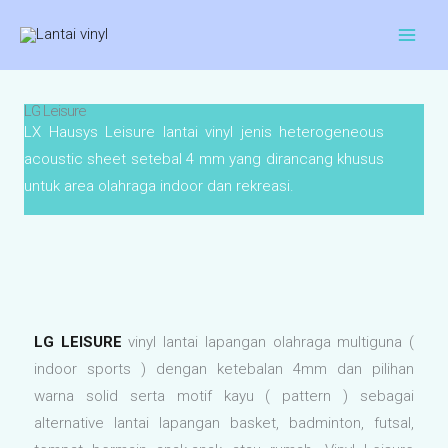
Skip
to
content
LG Leisure
LX Hausys Leisure lantai vinyl jenis heterogeneous
acoustic sheet setebal 4 mm yang dirancang khusus
untuk area olahraga indoor dan rekreasi.
LG LEISURE
vinyl lantai lapangan olahraga multiguna (
indoor sports ) dengan ketebalan 4mm dan pilihan
warna solid serta motif kayu ( pattern ) sebagai
alternative lantai lapangan basket, badminton, futsal,