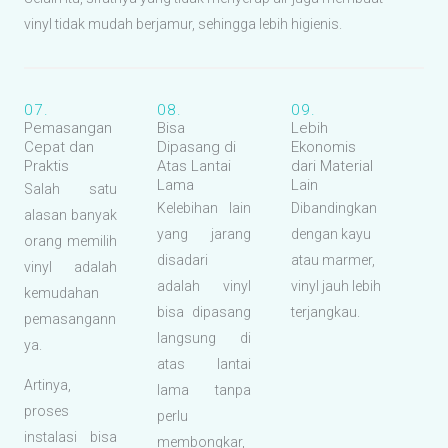
vinyl tidak mudah berjamur, sehingga lebih higienis.
07.
08.
09.
Pemasangan
Bisa
Lebih
Cepat dan
Dipasang di
Ekonomis
Praktis
Atas Lantai
dari Material
Lama
Lain
Salah satu
Kelebihan lain
Dibandingkan
alasan banyak
yang jarang
dengan kayu
orang memilih
disadari
atau marmer,
vinyl adalah
adalah vinyl
vinyl jauh lebih
kemudahan
bisa dipasang
terjangkau.
pemasangann
langsung di
ya.
atas lantai
Artinya,
lama tanpa
proses
perlu
instalasi bisa
membongkar,