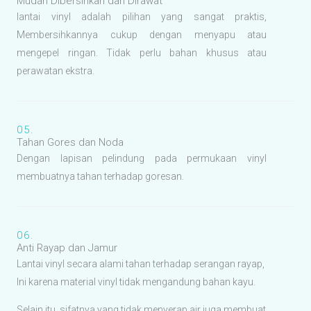
Mudah Dibersihkan dan Dirawat
lantai vinyl adalah pilihan yang sangat praktis,
Membersihkannya cukup dengan menyapu atau
mengepel ringan. Tidak perlu bahan khusus atau
perawatan ekstra.
05.
Tahan Gores dan Noda
Dengan lapisan pelindung pada permukaan vinyl
membuatnya tahan terhadap goresan.
06.
Anti Rayap dan Jamur
Lantai vinyl secara alami tahan terhadap serangan rayap,
Ini karena material vinyl tidak mengandung bahan kayu.
Selain itu, sifatnya yang tidak menyerap air juga membuat