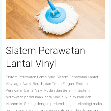
Lantai
Vinyl
Sistem Perawatan
Lantai Vinyl
Sistem Perawatan Lantai Vinyl Sistem Perawatan Lantai
Vinyl agar Awet, Bersih, dan Tetap Elegan. Sistem
Perawatan Lantai Vinyl Mudah dan Bersih – Sistem
perawatan permukaan lantai vinyl cukup mudah dan
ekonomis. Seiring dengan perkembangan teknologi maka
produk vinyl pelapis lantai yang satu ini sudah di rancang