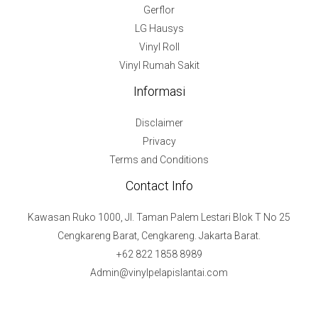
Gerflor
LG Hausys
Vinyl Roll
Vinyl Rumah Sakit
Informasi
Disclaimer
Privacy
Terms and Conditions
Contact Info
Kawasan Ruko 1000, Jl. Taman Palem Lestari Blok T No 25
Cengkareng Barat, Cengkareng. Jakarta Barat.
+62 822 1858 8989
Admin@vinylpelapislantai.com